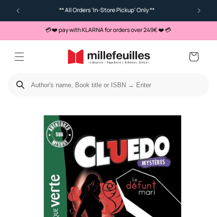
** All Orders 'In-Store Pickup' Only **
💳❤️ pay with KLARNA for orders over 249€ ❤️ 💳
Cart