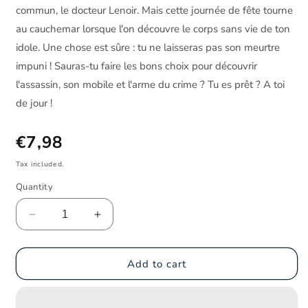
commun, le docteur Lenoir. Mais cette journée de fête tourne
au cauchemar lorsque l'on découvre le corps sans vie de ton
idole. Une chose est sûre : tu ne laisseras pas son meurtre
impuni ! Sauras-tu faire les bons choix pour découvrir
l'assassin, son mobile et l'arme du crime ? Tu es prêt ? A toi
de jour !
Regular price
€7,98
Tax included.
Quantity
Decrease quantity for Michel Leydier - Cluedo Tom
Increase quantity for Michel Leydier -
Add to cart