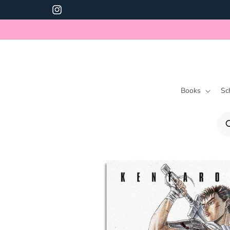
!! New Store Address !!
Instagram
Books
Sc