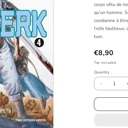
corps vêtu de no
qu'un homme. Su
condamne à être 
l'elfe facétieux,
tuer.
Regular pri
€8,90
Tax included.
Quantity
Decrease qu