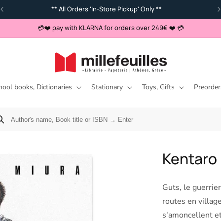
** All Orders 'In-Store Pickup' Only **
💳❤️ pay with KLARNA for orders over 249€ ❤️ 💳
hool books, Dictionaries
Stationary
Toys, Gifts
Preorder
Kentaro 
Guts, le guerrie
routes en villag
s'amoncellent et 