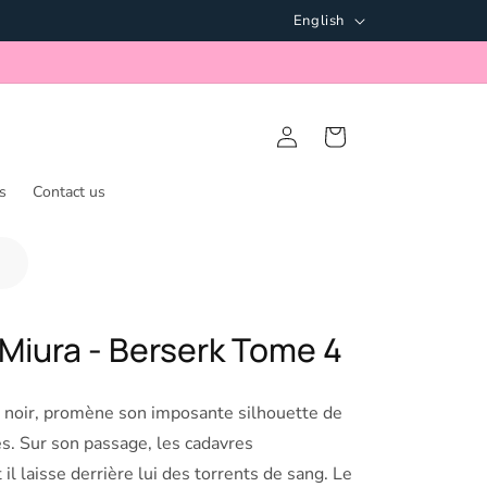
Language
Opening hours: 14:00 - 18:00 * Mon - Fri
English
Log in
Cart
s
Contact us
Miura - Berserk Tome 4
r noir, promène son imposante silhouette de
es. Sur son passage, les cadavres
il laisse derrière lui des torrents de sang. Le