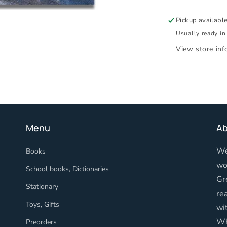
Pickup availabl
Usually ready in
View store inf
Menu
Ab
We
Books
wo
School books, Dictionaries
Gr
Stationary
re
Toys, Gifts
wi
Wh
Preorders