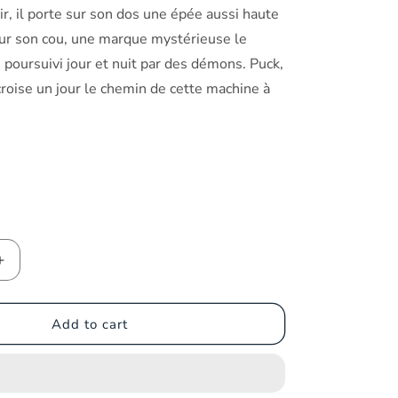
ir, il porte sur son dos une épée aussi haute
r son cou, une marque mystérieuse le
poursuivi jour et nuit par des démons. Puck,
 croise un jour le chemin de cette machine à
ce
antity for Kentaro Miura - Berserk Tome 4
Increase quantity for Kentaro Miura - Berserk Tome 4
Add to cart